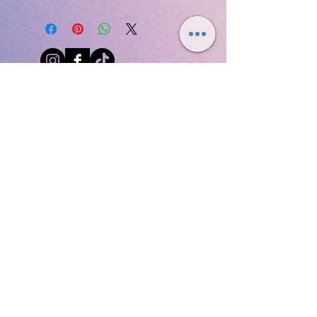
14*7.5*1Cm
© 2025 BlueBox Colombia SAS.
Tienda Norte:
CC.
Iserra 100
Lc. 251
(Trv. 55 # 98 a 66 "Av. Suba con
Cll. 100")
Tienda Chía:
CC.
Centro Chía
Lc. 1174
(Av. Pradilla # 9-00 este, Chía-
Cundinamarca)
Bogotá - Colombia
Cel. y Whatsapp :
3173733003