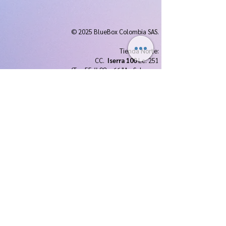
© 2025 BlueBox Colombia SAS.
Tienda Norte:
CC.
Iserra 100
Lc. 251
(Trv. 55 # 98 a 66 "Av. Suba con
Cll. 100")
Tienda Chía:
CC.
Centro Chía
Lc. 1174
(Av. Pradilla # 9-00 este, Chía-
Cundinamarca)
Bogotá - Colombia
Cel. y Whatsapp :
3173733003