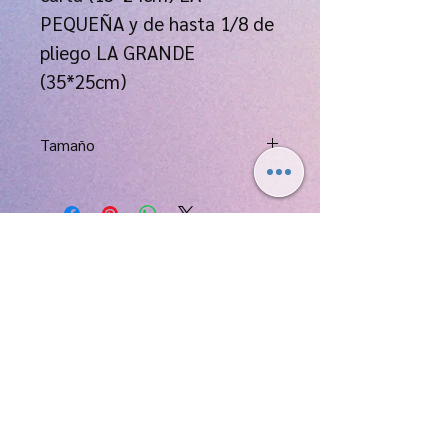
PEQUEÑA y de hasta 1/8 de
pliego LA GRANDE
(35*25cm)
Tamaño
(cerrada) 38*27Cm
© 2025 BlueBox Colombia SAS.
Tienda Norte:
CC.
Iserra 100
Lc. 251
(Trv. 55 # 98 a 66 "Av. Suba con
Cll. 100")