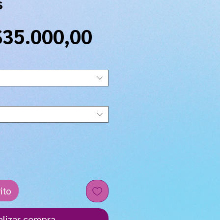
s
Precio
$35.000,00
de
oferta
ito
alizar compra