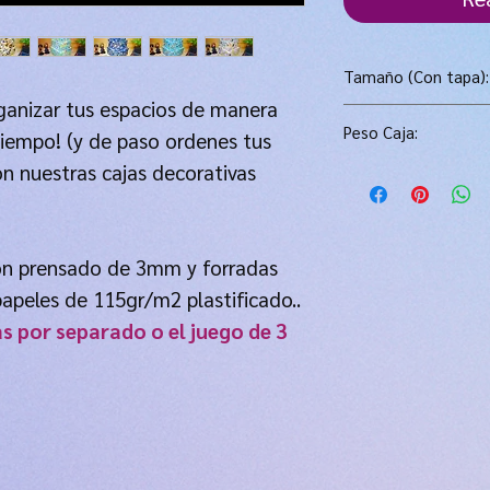
Tamaño (Con tapa):
ganizar tus espacios de manera
(Largo x Ancho x Al
Peso Caja:
tiempo! (y de paso ordenes tus
Pequeña:
16*16*10
Mediana:
19*19*1
n nuestras cajas decorativas
Pequeña:
0.35kg
Grande:
22*22*12
Mediana:
0.5kg
Grande:
0.6kg
ón prensado de 3mm y forradas
Juego de 3 cajas:
1
papeles de 115gr/m2 plastificado..
as por separado o el juego de 3