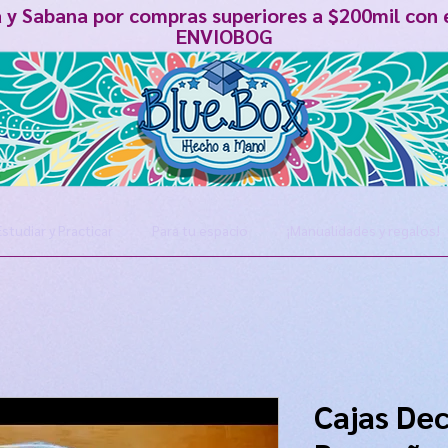
á y Sabana por compras superiores a $200mil con 
ENVIOBOG
Estudiar y Practicar
Para tu espacio
¡Manualidades y regalos!
Cajas De