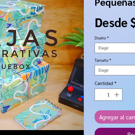
Pequeña
Desde
Diseño
*
Elegir
Tamaño
*
Elegir
Cantidad
*
Agregar al carr
Re