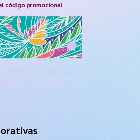
el código promocional
Zona Promo
Tiendas BlueBox
corativas