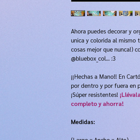
Ahora puedes decorar y or
unica y colorida al mismo 
cosas mejor que nunca!) co
@bluebox_col... :3
¡¡Hechas a Mano!! En Cart
por dentro y por fuera en 
¡Súper resistentes!
¡Lléval
completo y ahorra!
Medidas:
(Largo x Ancho x Alto)