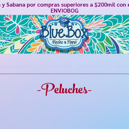
á y Sabana por compras superiores a $200mil con 
ENVIOBOG
Estudiar y Practicar
Para tu espacio
¡Manualidades y regalos!
-Peluches-