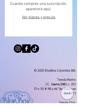
Cuando compres una suscripción,
aparecerá aquí.
Ver planes y precios
© 2025 BlueBox Colombia SAS.
Tienda Norte:
CC.
Iserra 100
Lc. 251
(Trv. 55 # 98 a 66 "Av. Suba con
Cll. 100")
Tienda Chía:
CC.
Centro Chía
Lc. 1174